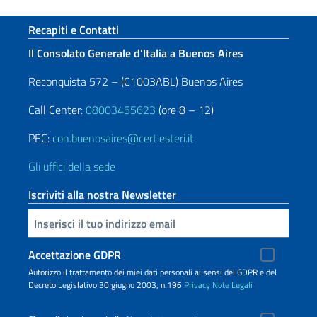
Sezione footer
Recapiti e Contatti
Il Consolato Generale d’Italia a Buenos Aires
Reconquista 572 – (C1003ABL) Buenos Aires
Call Center:
08003455623
(ore 8 – 12)
PEC:
con.buenosaires@cert.esteri.it
Gli uffici della sede
Iscriviti alla nostra Newsletter
Inserisci la tua email
Accettazione GDPR
Autorizzo il trattamento dei miei dati personali ai sensi del GDPR e del
Decreto Legislativo 30 giugno 2003, n.196
Privacy
Note Legali