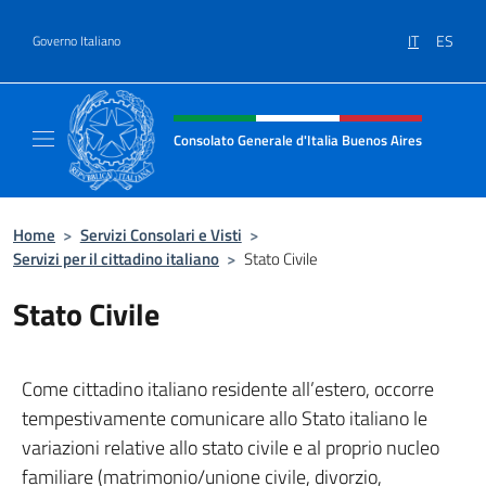
Salta al contenuto
IT
ES
Governo Italiano
Intestazione sito, social e menù
Consolato Generale d'Italia Buenos Aires
Il sito ufficiale del Consolato Generale d'Ita
Home
>
Servizi Consolari e Visti
>
Servizi per il cittadino italiano
>
Stato Civile
Stato Civile
Come cittadino italiano residente all’estero, occorre
tempestivamente comunicare allo Stato italiano le
variazioni relative allo stato civile e al proprio nucleo
familiare (matrimonio/unione civile, divorzio,