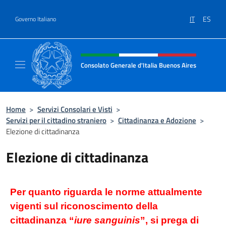
Salta al contenuto
IT
ES
Governo Italiano
Intestazione sito, social e menù
Consolato Generale d'Italia Buenos Aires
Il sito ufficiale del Consolato Generale d'Ita
Home
>
Servizi Consolari e Visti
>
Servizi per il cittadino straniero
>
Cittadinanza e Adozione
>
Elezione di cittadinanza
Elezione di cittadinanza
Per quanto riguarda le norme attualmente
vigenti sul riconoscimento della
cittadinanza “
iure sanguinis
”, si prega di