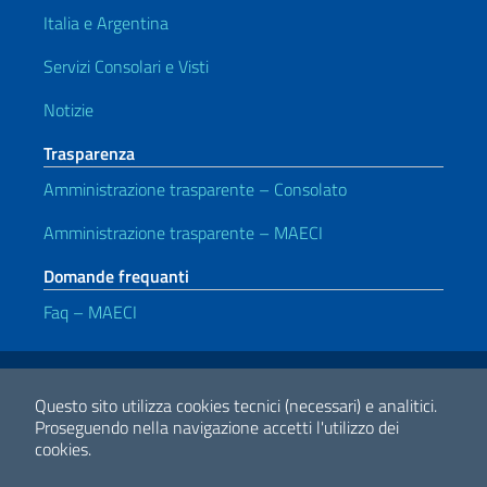
Italia e Argentina
Servizi Consolari e Visti
Notizie
Trasparenza
Amministrazione trasparente – Consolato
Amministrazione trasparente – MAECI
Domande frequanti
Faq – MAECI
Link Utili
Note legali
Privacy e cookie policy
Dichiarazione di accessibilità
Questo sito utilizza cookies tecnici (necessari) e analitici.
Proseguendo nella navigazione accetti l'utilizzo dei
cookies.
2026 Copyright Ministero degli Affari Esteri e della Cooperazione