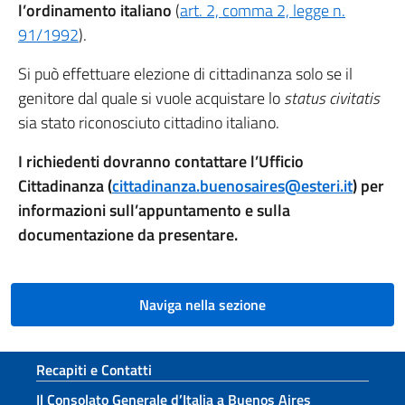
l’ordinamento italiano
(
art. 2, comma 2, legge n.
91/1992
).
Si può effettuare elezione di cittadinanza solo se il
genitore dal quale si vuole acquistare lo
status civitatis
sia stato riconosciuto cittadino italiano.
I richiedenti dovranno contattare l’Ufficio
Cittadinanza (
cittadinanza.buenosaires@esteri.it
) per
informazioni sull’appuntamento e sulla
documentazione da presentare.
Naviga nella sezione
Sezione footer
Recapiti e Contatti
Il Consolato Generale d’Italia a Buenos Aires