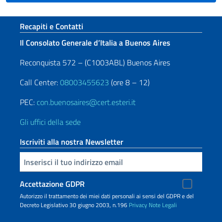
Sezione footer
Recapiti e Contatti
Il Consolato Generale d’Italia a Buenos Aires
Reconquista 572 – (C1003ABL) Buenos Aires
Call Center:
08003455623
(ore 8 – 12)
PEC:
con.buenosaires@cert.esteri.it
Gli uffici della sede
Iscriviti alla nostra Newsletter
Inserisci la tua email
Accettazione GDPR
Autorizzo il trattamento dei miei dati personali ai sensi del GDPR e del
Decreto Legislativo 30 giugno 2003, n.196
Privacy
Note Legali