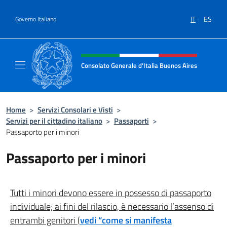
Salta al contenuto
IT
ES
Governo Italiano
Intestazione sito, social e menù
Consolato Generale d'Italia Buenos Aires
Il sito ufficiale del Consolato Generale d'Ita
Home
>
Servizi Consolari e Visti
>
Servizi per il cittadino italiano
>
Passaporti
>
Passaporto per i minori
Passaporto per i minori
Tutti i minori devono essere in possesso di passaporto
individuale; ai fini del rilascio, è necessario l’assenso di
entrambi genitori (
vedi “come si manifesta