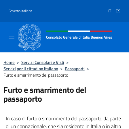
Salta al contenuto
IT
ES
Governo Italiano
Intestazione sito, social e menù
Consolato Generale d'Italia Buenos Aires
Il sito ufficiale del Consolato Generale d'Ita
Home
>
Servizi Consolari e Visti
>
Servizi per il cittadino italiano
>
Passaporti
>
Furto e smarrimento del passaporto
Furto e smarrimento del
passaporto
In caso di furto o smarrimento del passaporto da parte
di un connazionale, che sia residente in Italia o in altro