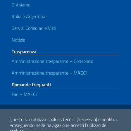
Chi siamo
Italia e Argentina
Servizi Consolari e Visti
Notizie
Trasparenza
Amministrazione trasparente – Consolato
Amministrazione trasparente – MAECI
Domande frequanti
Faq – MAECI
Link Utili
Note legali
Privacy e cookie policy
Dichiarazione di accessibilità
Questo sito utilizza cookies tecnici (necessari) e analitici.
Proseguendo nella navigazione accetti l'utilizzo dei