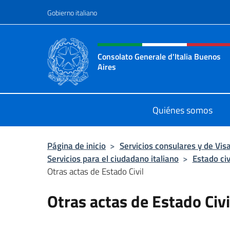
Saltar al contenido
Gobierno italiano
Encabezado del sitio web,
Consolato Generale d'Italia Buenos
Aires
Il sito ufficiale del Consolato Gener
Quiénes somos
Página de inicio
>
Servicios consulares y de Vis
Servicios para el ciudadano italiano
>
Estado civ
Otras actas de Estado Civil
Otras actas de Estado Civi