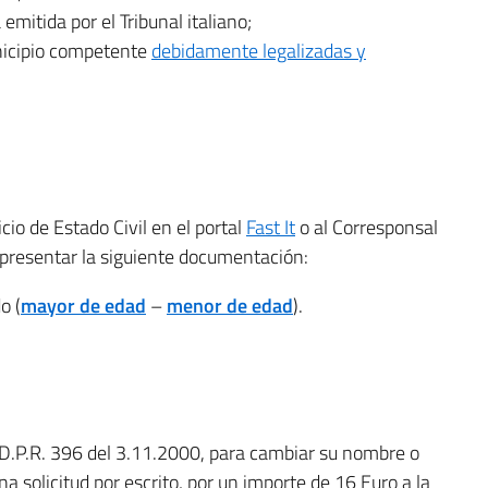
mitida por el Tribunal italiano;
unicipio competente
debidamente legalizadas y
cio de Estado Civil en el portal
Fast It
o al Corresponsal
 presentar la siguiente documentación:
o (
mayor de edad
–
menor de edad
).
l D.P.R. 396 del 3.11.2000, para cambiar su nombre o
a solicitud por escrito, por un importe de 16 Euro a la