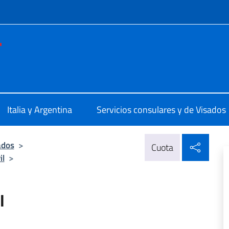
 redes sociales y menú
ale d'Italia Buenos Aires
Italia y Argentina
Servicios consulares y de Visados
Compa
ados
>
Cuota
il
>
l