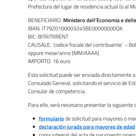
Prefectura del lugar de residencia actual (o al M
BENEFICIARIO:
Ministero dell’Economia e dell
IBAN: IT79Z0100003245BE00000000QK
BIC: BITAITRRENT
CAUSALE: ‘codice fiscale del contribuente’ – Bol
oppure mese/anno (MM/AAAA)
IMPORTO: 16 euro
Esta solicitud puede ser enviada directamente a 
Consulado General, solicitando el servicio de Est
Consular de competencia.
Para ello, será necesario presentar la siguient
formulario
de solicitud para mayores o me
declaración jurada para mayores de edad
copia integral del acta de nacimiento origina