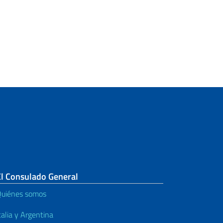
El Consulado General
uiénes somos
talia y Argentina