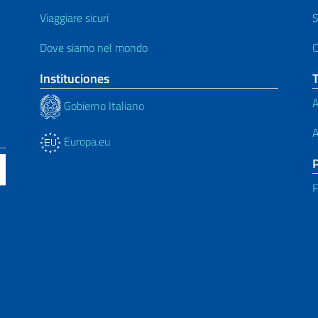
Viaggiare sicuri
S
Dove siamo nel mondo
C
Instituciones
A
Gobierno Italiano
A
Europa.eu
F