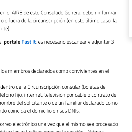
s en el AIRE de este Consulado General
deben informar
o o fuera de la circunscripción (en este último caso, la
nte).
el
portale
Fast It
, es necesario escanear y adjuntar 3
os los miembros declarados como convivientes en el
dentro de la Circunscripción consular (boletas de
léfono fijo, internet, televisión por cable o contrato de
 nombre del solicitante o de un familiar declarado como
do coincida el domicilio en sus DNIs.
 correo electrónico una vez que el mismo sea procesado
ficar las actualizaciones en la sección «últimas