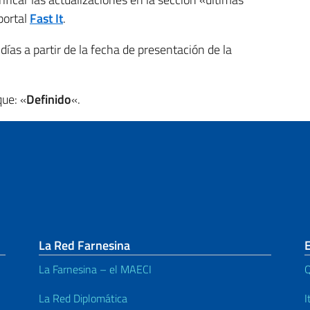
portal
Fast It
.
as a partir de la fecha de presentación de la
que: «
Definido
«.
La Red Farnesina
La Farnesina – el MAECI
Q
La Red Diplomática
I