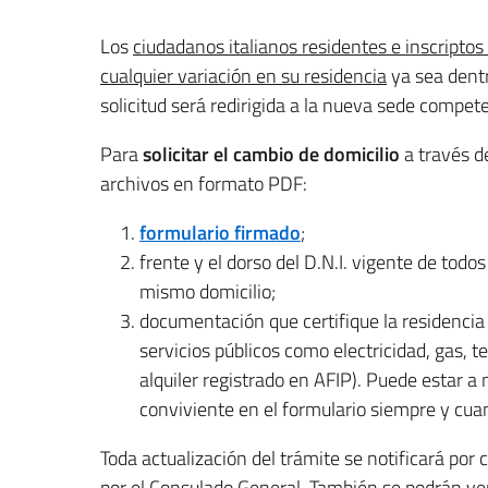
Los
ciudadanos italianos residentes e inscripto
cualquier variación en su residencia
ya sea dentr
solicitud será redirigida a la nueva sede compete
Para
solicitar el
cambio de domicilio
a través d
archivos en formato PDF:
formulario firmado
;
frente y el dorso del D.N.I. vigente de tod
mismo domicilio;
documentación que certifique la residencia 
servicios públicos como electricidad, gas, te
alquiler registrado en AFIP). Puede estar a
conviviente en el formulario siempre y cuan
Toda actualización del trámite se notificará por
por el Consulado General. También se podrán veri