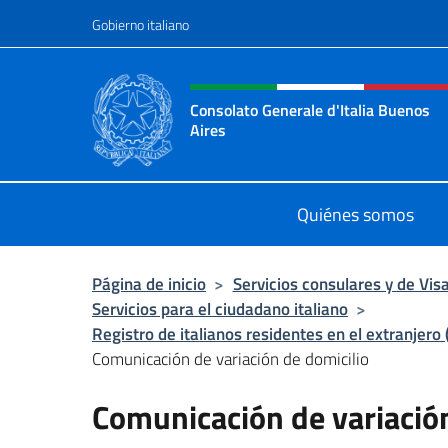
Saltar al contenido
Gobierno italiano
Encabezado del sitio web,
Consolato Generale d'Italia Buenos
Aires
Il sito ufficiale del Consolato Gener
Quiénes somos
Página de inicio
>
Servicios consulares y de Vis
Servicios para el ciudadano italiano
>
Registro de italianos residentes en el extranjero 
Comunicación de variación de domicilio
Comunicación de variación