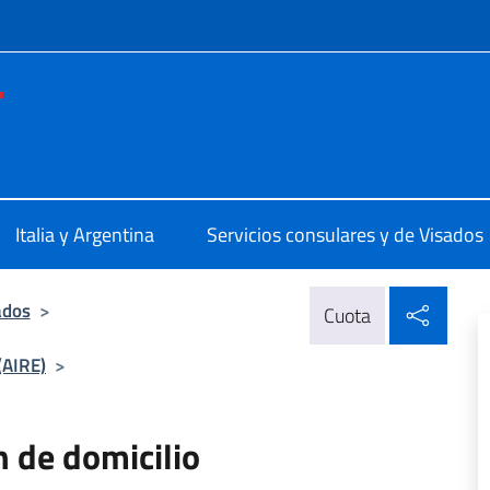
 redes sociales y menú
ale d'Italia Buenos Aires
Italia y Argentina
Servicios consulares y de Visados
Compa
ados
>
Cuota
(AIRE)
>
 de domicilio