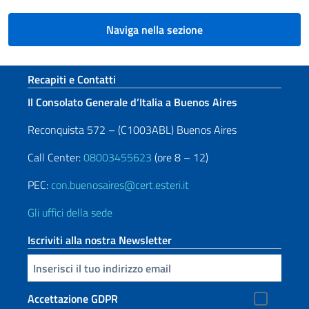
Naviga nella sezione
Sezione footer
Recapiti e Contatti
Il Consolato Generale d’Italia a Buenos Aires
Reconquista 572 – (C1003ABL) Buenos Aires
Call Center:
08003455623
(ore 8 – 12)
PEC:
con.buenosaires@cert.esteri.it
Gli uffici della sede
Iscriviti alla nostra Newsletter
Inserisci la tua email
Accettazione GDPR