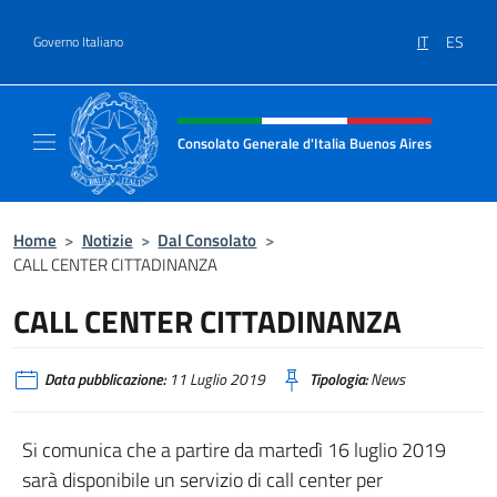
Salta al contenuto
IT
ES
Governo Italiano
Intestazione sito, social e menù
Consolato Generale d'Italia Buenos Aires
Il sito ufficiale del Consolato Generale d'Ita
Home
>
Notizie
>
Dal Consolato
>
CALL CENTER CITTADINANZA
CALL CENTER CITTADINANZA
Data pubblicazione:
11 Luglio 2019
Tipologia:
News
Si comunica che a partire da martedì 16 luglio 2019
sarà disponibile un servizio di call center per