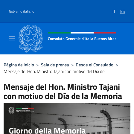
Saltar al contenido
IT
ES
Gobierno italiano
Encabezado del sitio web, redes
Consolato Generale d'Italia Buenos Aires
Il sito ufficiale del Consolato Generale d'Ita
Página de inicio
>
Sala de prensa
>
Desde el Consulado
>
Mensaje del Hon. Ministro Tajani con motivo del Día de...
Mensaje del Hon. Ministro Tajani
con motivo del Día de la Memoria