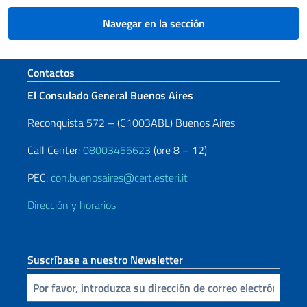
Navegar en la sección
Sezione footer
Contactos
El Consulado General Buenos Aires
Reconquista 572 – (C1003ABL) Buenos Aires
Call Center:
08003455623
(ore 8 – 12)
PEC:
con.buenosaires@cert.esteri.it
Dirección y horarios
Suscríbase a nuestro Newsletter
Inserta tu correo electronico