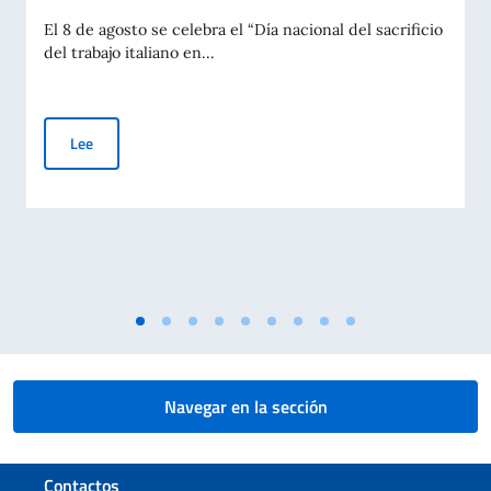
El 8 de agosto se celebra el “Día nacional del sacrificio
del trabajo italiano en...
Día nacional del sacrificio del trabajo italiano en el mundo (8 
Lee
Navegar en la sección
Sezione footer
Contactos