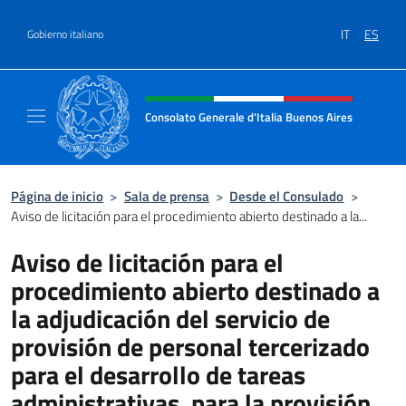
Saltar al contenido
IT
ES
Gobierno italiano
Encabezado del sitio web, redes
Consolato Generale d'Italia Buenos Aires
Il sito ufficiale del Consolato Generale d'Ita
Página de inicio
>
Sala de prensa
>
Desde el Consulado
>
Aviso de licitación para el procedimiento abierto destinado a la...
Aviso de licitación para el
procedimiento abierto destinado a
la adjudicación del servicio de
provisión de personal tercerizado
para el desarrollo de tareas
administrativas, para la provisión