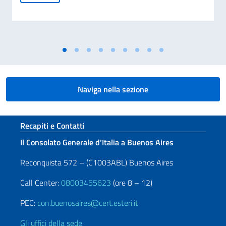
Naviga nella sezione
Sezione footer
Recapiti e Contatti
Il Consolato Generale d’Italia a Buenos Aires
Reconquista 572 – (C1003ABL) Buenos Aires
Call Center:
08003455623
(ore 8 – 12)
PEC:
con.buenosaires@cert.esteri.it
Gli uffici della sede