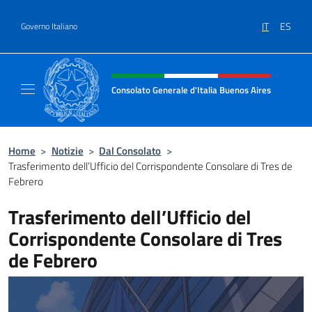
Salta al contenuto
IT
ES
Governo Italiano
Intestazione sito, social e menù
Consolato Generale d'Italia Buenos Aires
Il sito ufficiale del Consolato Generale d'Ita
Home
>
Notizie
>
Dal Consolato
>
Trasferimento dell’Ufficio del Corrispondente Consolare di Tres de
Febrero
Trasferimento dell’Ufficio del
Corrispondente Consolare di Tres
de Febrero