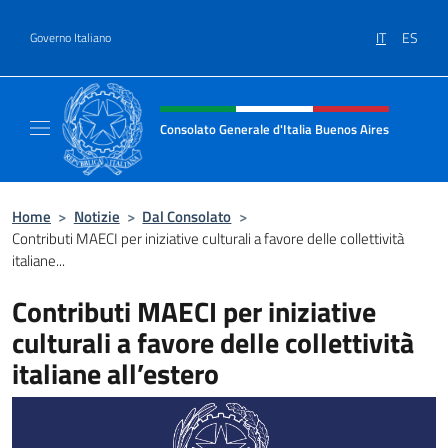
Salta al contenuto
IT
ES
Governo Italiano
Intestazione sito, social e menù
Consolato Generale d'Italia Buenos Aires
Il sito ufficiale del Consolato Generale d'Ita
Home
>
Notizie
>
Dal Consolato
>
Contributi MAECI per iniziative culturali a favore delle collettività
italiane...
Contributi MAECI per iniziative
culturali a favore delle collettività
italiane all’estero