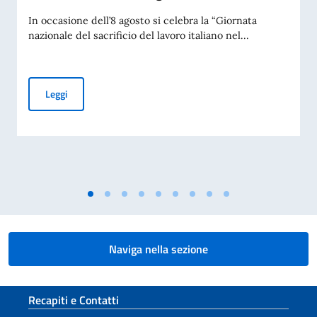
In occasione dell’8 agosto si celebra la “Giornata
nazionale del sacrificio del lavoro italiano nel...
Giornata nazionale del sacrificio del lavoro italiano nel mon
Leggi
Naviga nella sezione
Sezione footer
Recapiti e Contatti