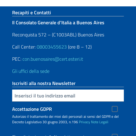
Sezione footer
Recapiti e Contatti
Il Consolato Generale d’Italia a Buenos Aires
Reconquista 572 – (C1003ABL) Buenos Aires
Call Center:
08003455623
(ore 8 – 12)
PEC:
con.buenosaires@cert.esteri.it
Gli uffici della sede
Iscriviti alla nostra Newsletter
Inserisci la tua email
Accettazione GDPR
Autorizzo il trattamento dei miei dati personali ai sensi del GDPR e del
Decreto Legislativo 30 giugno 2003, n.196
Privacy
Note Legali