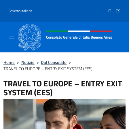
Salta al contenuto
IT
ES
Governo Italiano
Intestazione sito, social e menù
Consolato Generale d'Italia Buenos Aires
Il sito ufficiale del Consolato Generale d'Ita
Home
>
Notizie
>
Dal Consolato
>
TRAVEL TO EUROPE – ENTRY EXIT SYSTEM (EES)
TRAVEL TO EUROPE – ENTRY EXIT
SYSTEM (EES)