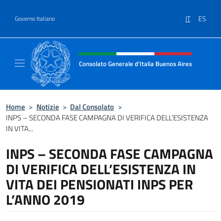
Salta al contenuto
IT
ES
Governo Italiano
Intestazione sito, social e menù
Consolato Generale d'Italia Buenos Aires
Il sito ufficiale del Consolato Generale d'Ita
Home
>
Notizie
>
Dal Consolato
>
INPS – SECONDA FASE CAMPAGNA DI VERIFICA DELL’ESISTENZA
IN VITA...
INPS – SECONDA FASE CAMPAGNA
DI VERIFICA DELL’ESISTENZA IN
VITA DEI PENSIONATI INPS PER
L’ANNO 2019