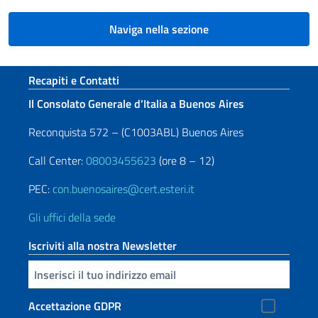
Naviga nella sezione
Sezione footer
Recapiti e Contatti
Il Consolato Generale d’Italia a Buenos Aires
Reconquista 572 – (C1003ABL) Buenos Aires
Call Center:
08003455623
(ore 8 – 12)
PEC:
con.buenosaires@cert.esteri.it
Gli uffici della sede
Iscriviti alla nostra Newsletter
Inserisci la tua email
Accettazione GDPR